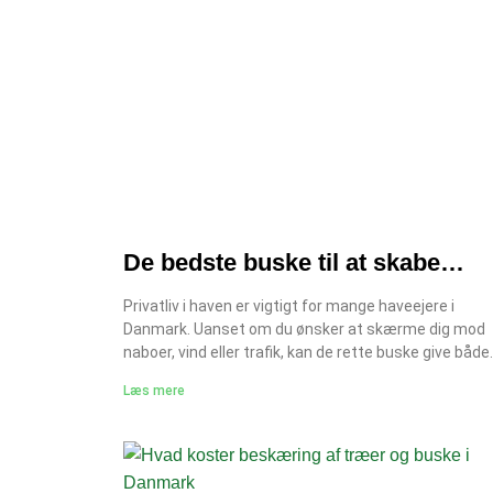
De bedste buske til at skabe
privatliv i haven
Privatliv i haven er vigtigt for mange haveejere i
Danmark. Uanset om du ønsker at skærme dig mod
naboer, vind eller trafik, kan de rette buske give både
afskærmning og et flot udtryk. Når privatliv tænkes
Læs mere
sammen med professionelt havedesign og korrekt
haveanlæg, opnår du en løsning, der fungerer året run
denne guide gennemgår vi de bedste buske til privatli
haven, deres fordele, og hvordan du vælger den løsni
der passer bedst til din have. Hvorfor vælge buske f