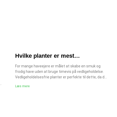
Hvilke planter er mest
vedligeholdelsesfrie til danske
For mange haveejere er målet at skabe en smuk og
frodig have uden at bruge timevis på vedligeholdelse.
haver?
Vedligeholdelsesfrie planter er perfekte til dette, da de
kræver minimal pasning, beskæring og gødning. Hvis du
Læs mere
allerede arbejder med havedesign, kan du kombinere
vedligeholdelsesfrie planter med højbede,
bunddækkeplanter eller dekorative plantekasser i træ,
dt. I
stål eller sten for at skabe harmoni og struktur i haven.
v i
Denne guide hjælper dig med at vælge planter, der giver
ng,
smukke resultater med minimal indsats. Hvorfor vælge
rem