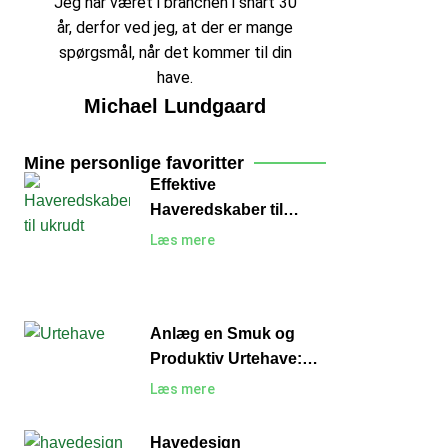
Jeg har været i branchen i snart 30
år, derfor ved jeg, at der er mange
spørgsmål, når det kommer til din
have.
Michael Lundgaard
Mine personlige favoritter
Effektive
Haveredskaber til
Ukrudt: Sådan Holder
Læs mere
du Haven Fri for
Uønskede Planter
Anlæg en Smuk og
Produktiv Urtehave:
En Guide til Begyndere
Læs mere
Havedesign