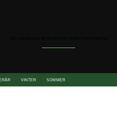
Den eneste blog du har behøver til dine haveprojekter
ERÅR
VINTER
SOMMER