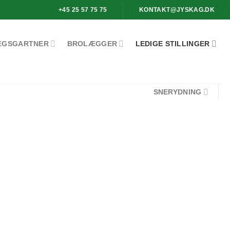
+45 25 57 75 75
KONTAKT@JYSKAG.DK
ÆGSGARTNER
BROLÆGGER
LEDIGE STILLINGER
SNERYDNING