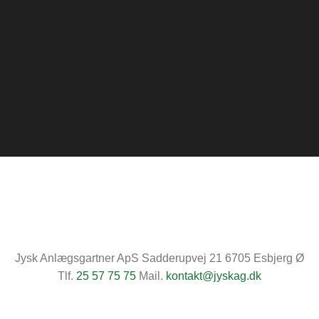
Jysk Anlægsgartner ApS Sadderupvej 21 6705 Esbjerg Ø
Tlf.
25 57 75 75
Mail.
kontakt@jyskag.dk