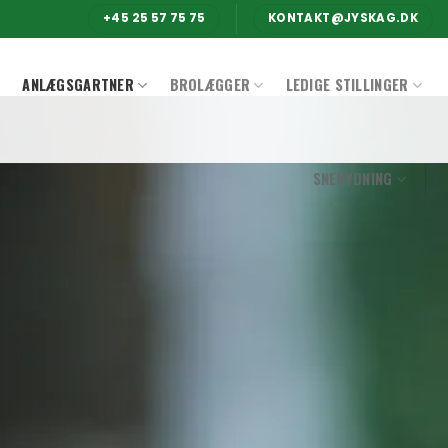
+45 25 57 75 75
KONTAKT@JYSKAG.DK
ANLÆGSGARTNER
BROLÆGGER
LEDIGE STILLINGER
SNERYDNING