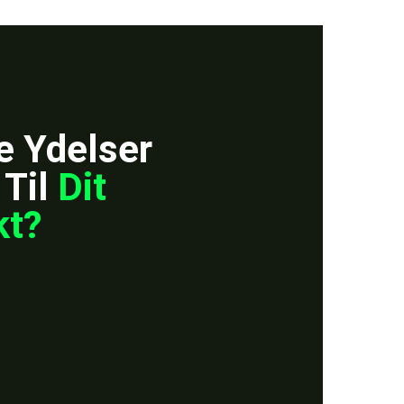
e Ydelser
 Til
Dit
kt?