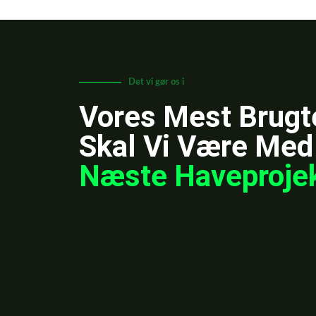
Det vi gør os i
Vores Mest Brugt
Skal Vi Være Med
Næste Haveproje