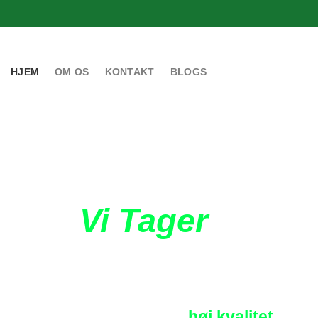
HJEM
OM OS
KONTAKT
BLOGS
Vi Tager
Hånd
Service Og An
Jysk Anlægsga
Med fokus på
høj kvalitet,
får 