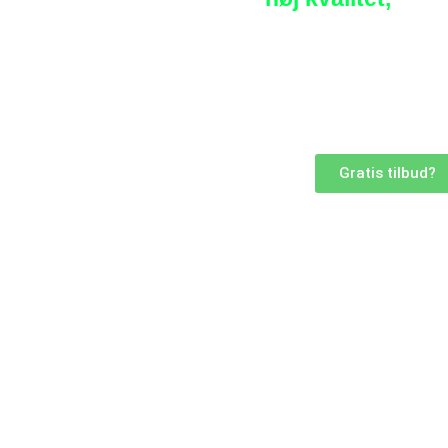
Anlægsgartner skræddersyede
løsninger inden for service og 
anlægsgartner I Esbjerg.
Gratis tilbud?