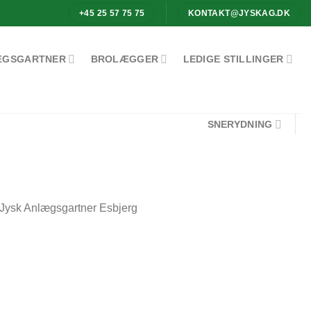
+45 25 57 75 75
KONTAKT@JYSKAG.DK
ÆGSGARTNER
BROLÆGGER
LEDIGE STILLINGER
SNERYDNING