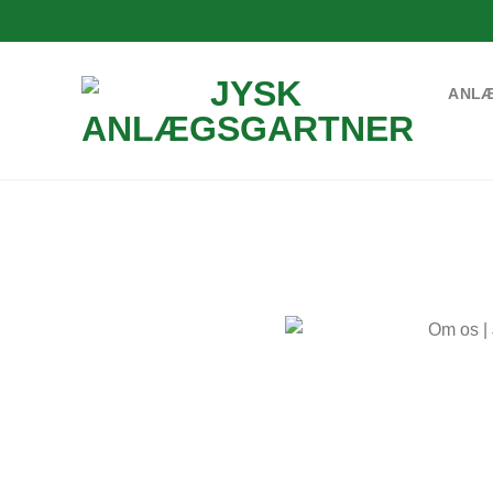
ANL
 Om
læg Ved
rtner
du hos Jysk