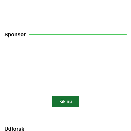
Sponsor
Få 10% rabat på din robotplæneklipper
Kik nu
10% AF
Udforsk