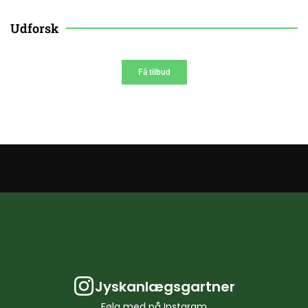
10% AF
Udforsk
Få tilbud
Jyskanlægsgartner
Følg med på Instgram