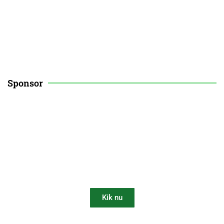
Sponsor
Få 10% rabat på din robotplæneklipper
Kik nu