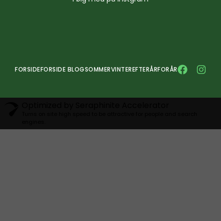
FORSIDE
FORSIDE BLOG
SOMMER
VINTER
EFTERÅR
FORÅR
Optimized by Seraphinite Accelerator
Turns on site high speed to be attractive for people and search
engines.