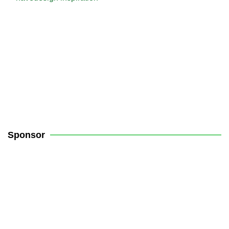
Sponsor
Få 10% rabat på din robotplæneklipper