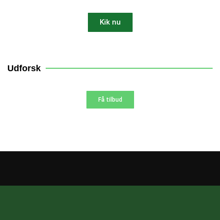
Kik nu
10% AF
Udforsk
Få tilbud