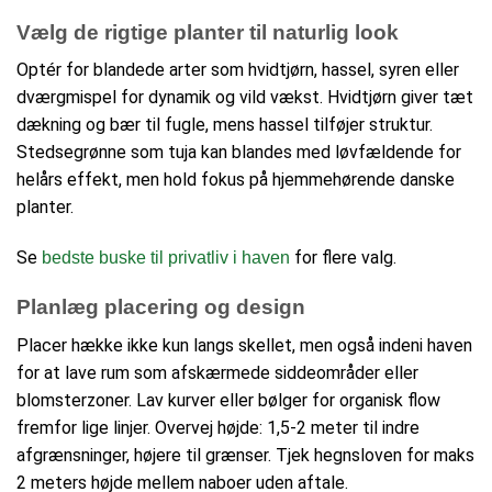
Vælg de rigtige planter til naturlig look
Optér for blandede arter som hvidtjørn, hassel, syren eller
dværgmispel for dynamik og vild vækst. Hvidtjørn giver tæt
dækning og bær til fugle, mens hassel tilføjer struktur.
Stedsegrønne som tuja kan blandes med løvfældende for
helårs effekt, men hold fokus på hjemmehørende danske
planter.
Se
for flere valg.
bedste buske til privatliv i haven
Planlæg placering og design
Placer hække ikke kun langs skellet, men også indeni haven
for at lave rum som afskærmede siddeområder eller
blomsterzoner. Lav kurver eller bølger for organisk flow
fremfor lige linjer. Overvej højde: 1,5-2 meter til indre
afgrænsninger, højere til grænser. Tjek hegnsloven for maks
2 meters højde mellem naboer uden aftale.