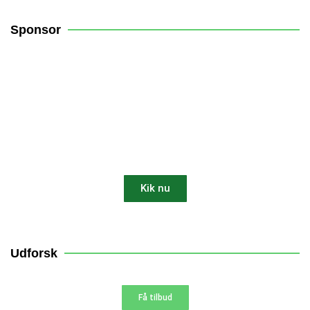
Sponsor
Få 10% rabat på din robotplæneklipper
Kik nu
10% AF
Udforsk
Få tilbud