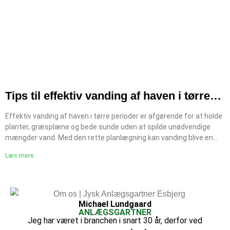
Tips til effektiv vanding af haven i tørre
periode
Effektiv vanding af haven i tørre perioder er afgørende for at holde
planter, græsplæne og bede sunde uden at spilde unødvendige
mængder vand. Med den rette planlægning kan vanding blive en
naturlig del af din samlede anlægning af have, hvor både
Læs mere
funktionalitet og bæredygtighed prioriteres. Mange haveejere
vælger desuden at få rådgivning fra en erfaren anlægsgartner for
at sikre optimale løsninger i perioder med tørke. Hvorfor korrekt
vanding er vigtig i tørre perioder Når regnen udebliver, bliver
planterne hurtigt stressede. Forkert eller utilstrækkelig vanding
Michael Lundgaard
ANLÆGSGARTNER
kan føre til svækket vækst og permanent skade. Planternes behov
Jeg har været i branchen i snart 30 år, derfor ved
ændrer sig I tørre perioder har planter brug for mere målrettet