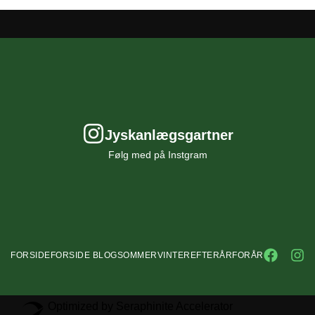
Jyskanlægsgartner
Følg med på Instgram
FORSIDE
FORSIDE BLOG
SOMMER
VINTER
EFTERÅR
FORÅR
Optimized by Seraphinite Accelerator