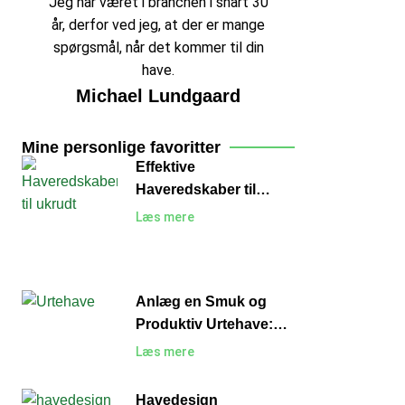
Jeg har været i branchen i snart 30
år, derfor ved jeg, at der er mange
spørgsmål, når det kommer til din
have.
Michael Lundgaard
Mine personlige favoritter
Effektive
Haveredskaber til
Ukrudt: Sådan Holder
Læs mere
du Haven Fri for
Uønskede Planter
Anlæg en Smuk og
Produktiv Urtehave:
En Guide til Begyndere
Læs mere
Havedesign