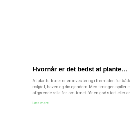
Hvornår er det bedst at plante
træer i Danmark?
At plante træer er en investering i fremtiden for båd
miljøet, haven og din ejendom. Men timingen spiller 
afgørende rolle for, om træet får en god start eller e
med at kæmpe for overlevelse. På Jysk Anlægsgart
Læs mere
rådgiver vi mange haveejere om det rette tidspunkt 
de bedste metoder til at plante træer. I denne artikel
vi nærmere på, hvornår du bør plante, hvordan du gør
korrekt, og hvilke fejl du bør undgå. Forstå træers
vækstsæson at kende forskellen. Vækstperiode: For