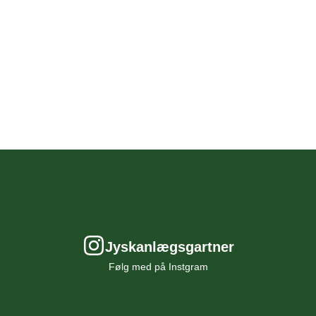
il
d
du
Grav
i
st i
nter
bør
ere
t
igt
r ved
Jyskanlægsgartner
ng og
Følg med på Instgram
æg
en.