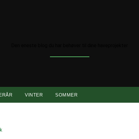
Den eneste blog du har behøver til dine haveprojekter
ERÅR
VINTER
SOMMER