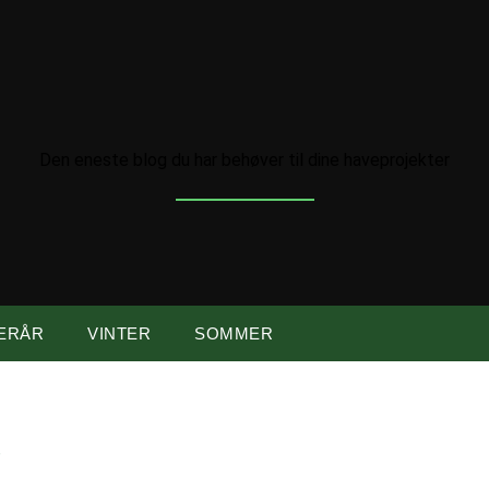
Den eneste blog du har behøver til dine haveprojekter
ERÅR
VINTER
SOMMER