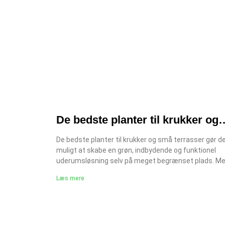
De bedste planter til krukker og
små terrasser
De bedste planter til krukker og små terrasser gør d
muligt at skabe en grøn, indbydende og funktionel
uderumsløsning selv på meget begrænset plads. M
det rette plantevalg kan krukker og terrasser blive e
Læs mere
naturlig forlængelse af haven og en vigtig del af din
samlede anlægning af have. Mange vælger også at
hente inspiration eller professionel sparring hos en
erfaren anlægsgartner for at sikre, at planterne båd
trives og passer til omgivelserne. Hvorfor krukker er