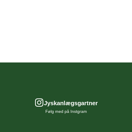
t. De
ører
 er
 og
uft
g og
Jyskanlægsgartner
tryk
Følg med på Instgram
e
odt