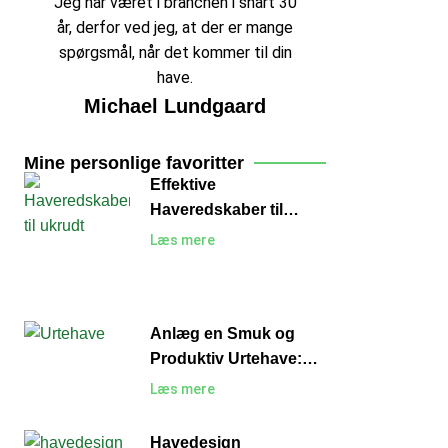
Jeg har været i branchen i snart 30
år, derfor ved jeg, at der er mange
spørgsmål, når det kommer til din
have.
Michael Lundgaard
Mine personlige favoritter
Effektive
Haveredskaber til
Ukrudt: Sådan Holder
Læs mere
du Haven Fri for
Uønskede Planter
Anlæg en Smuk og
Produktiv Urtehave:
En Guide til Begyndere
Læs mere
Havedesign