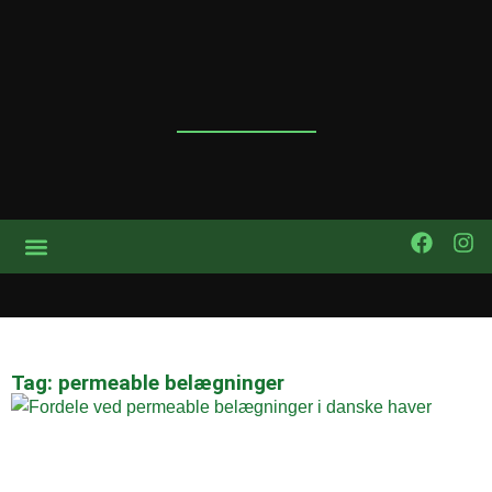
Tag: permeable belægninger