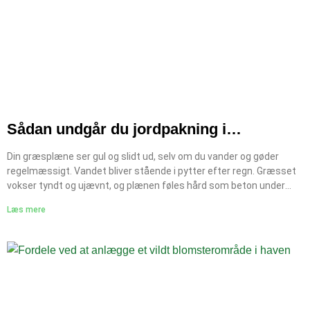
Sådan undgår du jordpakning i
græsplænen
Din græsplæne ser gul og slidt ud, selv om du vander og gøder
regelmæssigt. Vandet bliver stående i pytter efter regn. Græsset
vokser tyndt og ujævnt, og plænen føles hård som beton under
foden. Det er klassiske tegn på jordpakning i græsplænen og det er
Læs mere
et af de mest almindelige og mest oversete problemer i den
danske have. Jordpakning opstår, når jordens partikler presses så
tæt sammen, at luft, vand og rødder ikke kan trænge igennem.
Resultatet er en plæne der langsomt kvæles indefra selv om du
giver den alt det rigtige. Heldigvis er problemet både forebyggeligt
og løseligt med de rette metoder. Vil du have et komplet overblik
over plænepleje i Danmark, kan du læse om hvornar skal man