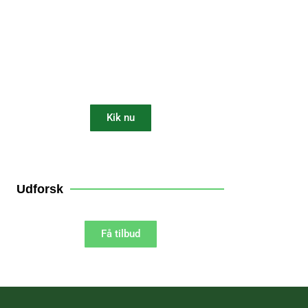
Få 10% rabat på din
robotplæneklipper
Kik nu
10% AF
Udforsk
Få tilbud