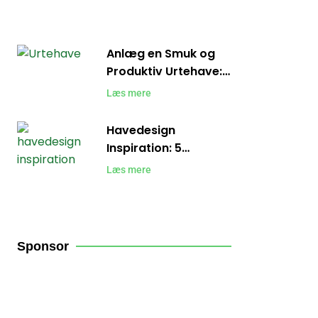
du Haven Fri for
Uønskede Planter
Anlæg en Smuk og
Produktiv Urtehave:
En Guide til
Læs mere
Begyndere
Havedesign
Inspiration: 5
Fantastiske Ideer til
Læs mere
din Have
Sponsor