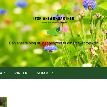
Den eneste blog du har behøver til dine haveprojekter
RÅR
VINTER
SOMMER