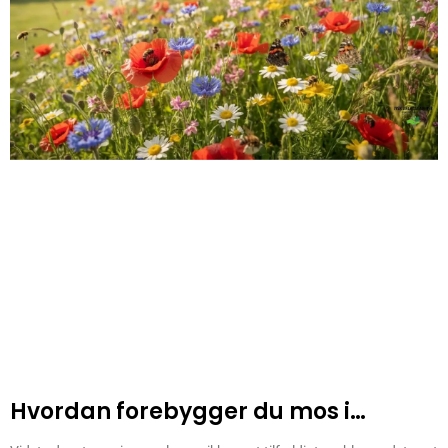
Hvordan forebygger du mos i
græsplænen?