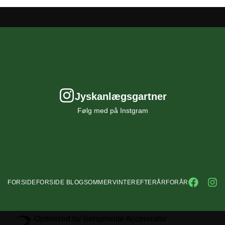
Jyskanlægsgartner
Følg med på Instgram
FORSIDE
FORSIDE BLOG
SOMMER
VINTER
EFTERÅR
FORÅR
Optimized by Seraphinite Accelerator