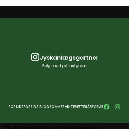
Jyskanlægsgartner
Følg med på Instgram
FORSIDE
FORSIDE BLOG
SOMMER
VINTER
EFTERÅR
FORÅR
Optimized by Seraphinite Accelerator