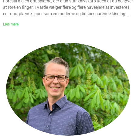
Forestil dig en græsplæne, der altid står knivskarp uden at du behøver
at røre en finger. I Varde vælger flere og flere haveejere at investere i
en robotplæneklipper som en moderne og tidsbesparende løsning. Og
med god grund. En robotplæneklipper er ikke kun et teknologisk
Læs mere
vidunder, den er også en grøn ven til din græsplæne, der holder den
sund og tæt hele sæsonen. I denne blog dykker vi ned i fordelene ved
at vælge en robotplæneklipper i Varde, hvordan installationen
foregår, hvilken model du bør vælge, og hvorfor Jysk Anlægsgartner
er dit lokale valg for rådgivning, opsætning og vedligeholdelse. Hvad
er en robotplæneklipper og hvorfor skal du vælge én?
Robotplæneklippere er små, automatiserede maskiner, der klipper din
græsplæne helt af sig selv. De bevæger sig rundt i haven ved hjælp af
sensorer og en kantledning, og de klipper lidt af gangen ofte og
effektivt. Fordele: Automatisk klipning – du slipper helt for manuelt
arbejde Sundere græs – hyppig klipning giver tættere og grønnere
plæne Støjsvag drift – ideel til villaområder og rækkehuse Miljøvenlig
– lavt energiforbrug og nul udledning Tidsbesparende – ingen
græsslåning hele sommeren I Varde, hvor vejret skifter hurtigt og
hverdagen er travl, er en robotplæneklipper den perfekte partner for
enhver haveejer. Er en robotplæneklipper egnet til min have i Varde?
Ja, næsten alle haver kan tilpasses en robotplæneklipper. Vi vurderer:
Græsarealets størrelse Hældninger og bakker Om der er smalle