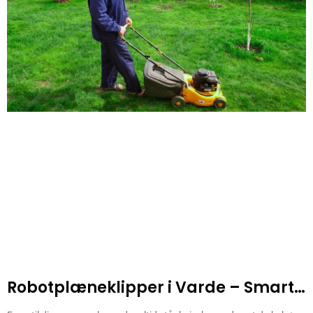
Robotplæneklipper i Varde – Smarte
haver kræver smart teknologi