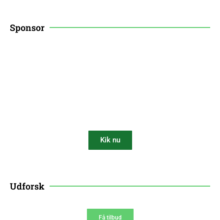
Sponsor
Få 10% rabat på din
robotplæneklipper
Kik nu
10% AF
Udforsk
Få tilbud