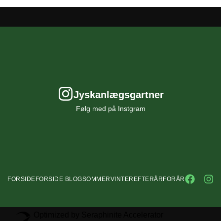
Jyskanlægsgartner
Følg med på Instgram
FORSIDE
FORSIDE BLOG
SOMMER
VINTER
EFTERÅR
FORÅR
Optimized by Seraphinite Accelerator