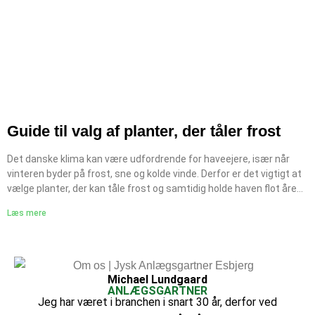
Guide til valg af planter, der tåler frost
Det danske klima kan være udfordrende for haveejere, især når
vinteren byder på frost, sne og kolde vinde. Derfor er det vigtigt at
vælge planter, der kan tåle frost og samtidig holde haven flot året
rundt. Med den rette planlægning og professionelt havedesign kan
Læs mere
du skabe en robust og smuk have, der klarer selv hårde vintre.
Denne guide hjælper dig med at vælge de bedste frosttolerante
planter til danske haver. Hvorfor er frosttolerante planter vigtige?
Planter, der ikke tåler frost, risikerer at tage skade eller dø i
vintermånederne. Frosttolerante planter er tilpasset kolde
Michael Lundgaard
ANLÆGSGARTNER
temperaturer og sikrer, at din have kræver mindre vedligeholdelse.
Jeg har været i branchen i snart 30 år, derfor ved
Fordele ved frosttolerante planter: Mindre risiko for frostskader