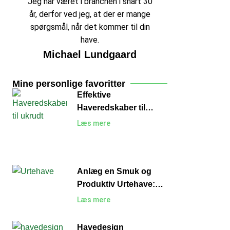
Jeg har været i branchen i snart 30
år, derfor ved jeg, at der er mange
spørgsmål, når det kommer til din
have.
Michael Lundgaard
Mine personlige favoritter
Effektive
Haveredskaber til
Ukrudt: Sådan Holder
Læs mere
du Haven Fri for
Uønskede Planter
Anlæg en Smuk og
Produktiv Urtehave:
En Guide til Begyndere
Læs mere
Havedesign