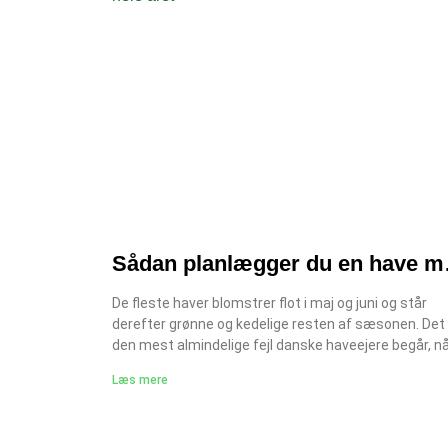
Sådan planlægger du en have m
blomstring hele året
De fleste haver blomstrer flot i maj og juni og står
derefter grønne og kedelige resten af sæsonen. Det 
den mest almindelige fejl danske haveejere begår, n
planlægger deres blomstring hele året: de tænker i é
Læs mere
sæson i stedet for fire. Med den rigtige planlægning
din have summe af farver fra marts til november. De
kræver ikke mere plads eller flere penge det kræver 