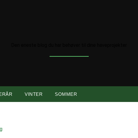
Den eneste blog du har behøver til dine haveprojekter
ERÅR
VINTER
SOMMER