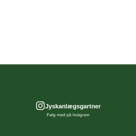
auder
- og
og
gang
ist
et
ave
ved
rug
du
ers
du
Jyskanlægsgartner
r til
lader
Følg med på Instgram
lg.