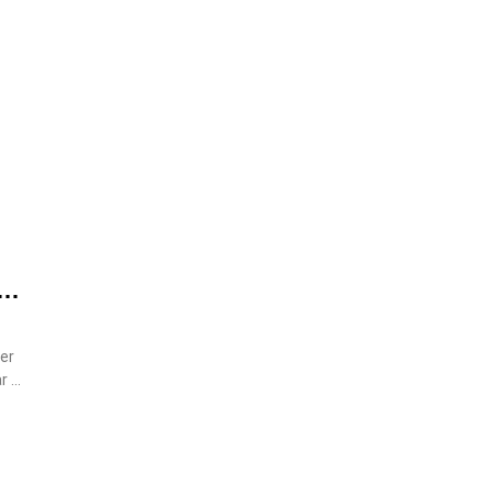
ed
er
år de
n
 kan
t
et