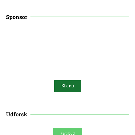
Sponsor
Få 10% rabat på din
robotplæneklipper
Kik nu
10% AF
Udforsk
Få tilbud