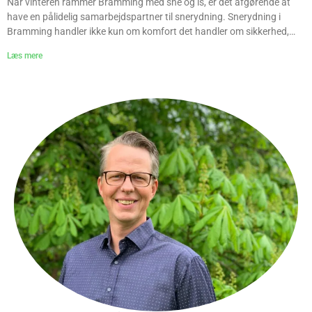
Når vinteren rammer Bramming med sne og is, er det afgørende at
have en pålidelig samarbejdspartner til snerydning. Snerydning i
Bramming handler ikke kun om komfort det handler om sikkerhed,
tilgængelighed og ansvar. Hos Jysk Anlægsgartner står vi klar hele
Læs mere
vinteren med moderne udstyr, hurtig udrykning og grundig
glatførebekæmpelse. Vi servicerer både private, boligforeninger og
erhverv med effektive løsninger så du kan komme trygt frem, uanset
vejret. Hvad inkluderer vores snerydning i Bramming? Vi tilbyder
komplette vinterløsninger, skræddersyet til dine behov: Snerydning af:
Fortove Indkørsler Parkeringspladser Erhvervsområder Private
boligområder Glatførebekæmpelse: Udlægning af salt eller grus
Forebyggende saltning inden varslet frost Miljøvenlige alternativer til
følsomme områder Hvorfor vælge Jysk Anlægsgartner til snerydning
i Bramming? Døgnberedskab hele vinteren Vi overvåger vejrudsigter
og rykker hurtigt ud, ofte før sneen lægger sig. Du slipper for selv at
holde øje og bekymre dig. Fast aftale – ingen bekymringer Vi tilbyder
vinterabonnementer, hvor du er garanteret snerydning og saltning
automatisk ved snefald eller glat føre. Dokumentation og
ansvarsfraskrivelse Som erhvervskunde eller boligforening får du log
og dokumentation for alle rydninger en klar fordel ift. forsikring og
lovkrav. Lovgivning om snerydning i Bramming I Danmark er det
grundejerens ansvar at rydde fortove og sikre adgangsforhold både