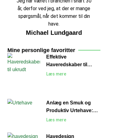
Jeg har været i branchen i snart 30
år, derfor ved jeg, at der er mange
spørgsmål, når det kommer til din
have.
Michael Lundgaard
Mine personlige favoritter
Effektive
Haveredskaber til
Ukrudt: Sådan Holder
Læs mere
du Haven Fri for
Uønskede Planter
Anlæg en Smuk og
Produktiv Urtehave:
En Guide til Begyndere
Læs mere
Havedesign