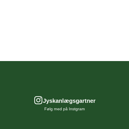
il
d
du
Grav
i
st i
nter
bør
ere
t
igt
r ved
Jyskanlægsgartner
ng og
Følg med på Instgram
æg
en.