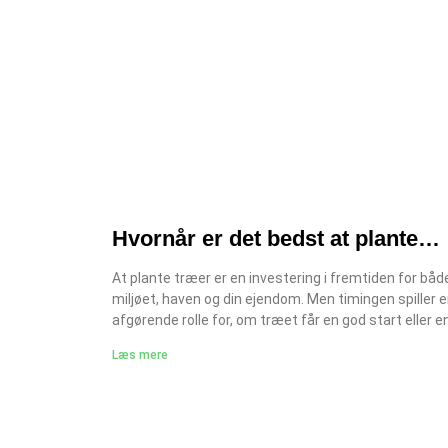
Hvornår er det bedst at plante
træer i Danmark?
At plante træer er en investering i fremtiden for båd
miljøet, haven og din ejendom. Men timingen spiller 
afgørende rolle for, om træet får en god start eller e
med at kæmpe for overlevelse. På Jysk Anlægsgart
Læs mere
rådgiver vi mange haveejere om det rette tidspunkt 
de bedste metoder til at plante træer. I denne artikel
vi nærmere på, hvornår du bør plante, hvordan du gør
korrekt, og hvilke fejl du bør undgå. Forstå træers
vækstsæson at kende forskellen. Vækstperiode: For