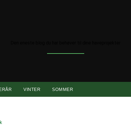
Den eneste blog du har behøver til dine haveprojekter
ERÅR
VINTER
SOMMER