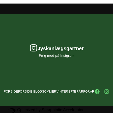
Jyskanlægsgartner
Følg med på Instgram
FORSIDE
FORSIDE BLOG
SOMMER
VINTER
EFTERÅR
FORÅR
Optimized by Seraphinite Accelerator