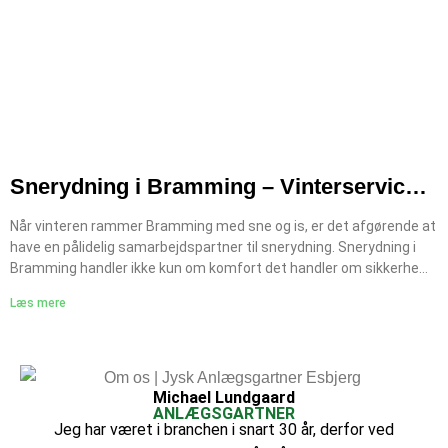
Snerydning i Bramming – Vinterservice
til alle
Når vinteren rammer Bramming med sne og is, er det afgørende at
have en pålidelig samarbejdspartner til snerydning. Snerydning i
Bramming handler ikke kun om komfort det handler om sikkerhed,
tilgængelighed og ansvar. Hos Jysk Anlægsgartner står vi klar hele
Læs mere
vinteren med moderne udstyr, hurtig udrykning og grundig
glatførebekæmpelse. Vi servicerer både private, boligforeninger og
erhverv med effektive løsninger så du kan komme trygt frem,
uanset vejret. Hvad inkluderer vores snerydning i Bramming? Vi
tilbyder komplette vinterløsninger, skræddersyet til dine behov:
Michael Lundgaard
ANLÆGSGARTNER
Snerydning af: Fortove Indkørsler Parkeringspladser
Jeg har været i branchen i snart 30 år, derfor ved
Erhvervsområder Private boligområder Glatførebekæmpelse: