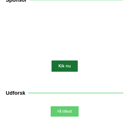
Sponsor
Få 10% rabat på din
robotplæneklipper
Kik nu
10% AF
Udforsk
Få tilbud