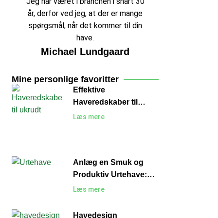
Jeg har været i branchen i snart 30
år, derfor ved jeg, at der er mange
spørgsmål, når det kommer til din
have.
Michael Lundgaard
Mine personlige favoritter
Effektive
Haveredskaber til
Ukrudt: Sådan Holder
Læs mere
du Haven Fri for
Uønskede Planter
Anlæg en Smuk og
Produktiv Urtehave:
En Guide til Begyndere
Læs mere
Havedesign