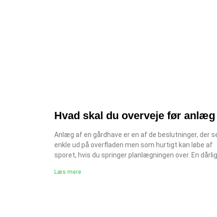
Hvad skal du overveje før anlæg 
en gårdhave?
Anlæg af en gårdhave er en af de beslutninger, der s
enkle ud på overfladen men som hurtigt kan løbe af
sporet, hvis du springer planlægningen over. En dårli
planlagt gårdhave kan ende med at koste det dobbe
Læs mere
af budgettet, skabe vandproblemer og give et result
du er utilfreds med i årevis. Den gode nyhed er, at de
fleste problemer kan undgås med grundig forberedel
En gårdhave er en unik havetype typisk afgrænset a
mure eller hegn, med begrænset plads og særlige