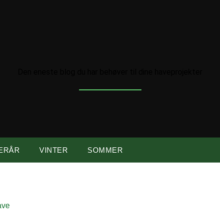
Den eneste blog du har behøver til dine haveprojekter
ERÅR
VINTER
SOMMER