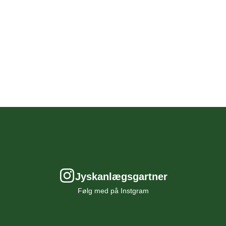
t
gelig
t
ore
 for
alt
t
gsmål
mål
il
kal
Jyskanlægsgartner
ljø,
al
Følg med på Instgram
ng?
for