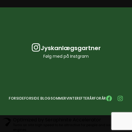
Jyskanlægsgartner
Følg med på Instgram
FORSIDE
FORSIDE BLOG
SOMMER
VINTER
EFTERÅR
FORÅR
Optimized by Seraphinite Accelerator
Turns on site high speed to be attractive for people and search
engines.