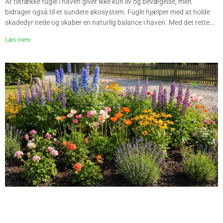
At tiltrække fugle i haven giver ikke kun liv og bevægelse, men
bidrager også til et sundere økosystem. Fugle hjælper med at holde
skadedyr nede og skaber en naturlig balance i haven. Med det rette
valg af planter og et gennemtænkt havedesign kan du nemt gøre din
Læs mere
have mere fuglevenlig. I denne blog gennemgår vi de bedste planter til
at tiltrække fugle i haven samt praktiske tips til placering og pleje.
Hvorfor er fuglevenlige planter vigtige? Planter, der tiltrækker fugle,
tilbyder: Føde i form af bær, frø og nektar Skjul og redepladser
Beskyttelse mod rovdyr og vejr Når haven planlægges professionelt
som en del af et komplet haveanlæg, kan fuglelivet øges markant.
Buske med bær – fuglenes favorit Bærbærende buske er blandt de
vigtigste planter, hvis du vil tiltrække fugle. Hyld Hyldebær er en vigtig
fødekilde for mange fuglearter. Busken er nem at dyrke og passer
godt ind i danske haver. Tjørn Tjørn giver både bær og tætte grene,
som fugle bruger til redebygning og beskyttelse. Ribs og solbær Disse
buske giver bær til både mennesker og fugle og fungerer godt i både
store og små haver. Træer der tiltrækker fugle Træer giver højde, skjul
og føde, hvilket er ideelt for fugle. Røn Rønnebær er særligt populære
blandt drosler og solsorte. Eg Egetræer understøtter et stort antal
insekter, som mange fugle lever af. Æbletræer Nedfaldsfrugt og
insekter omkring træet gør æbletræer attraktive for fugle. Hvis du
overvejer at plante nye træer, kan du læse mere om timing i vores