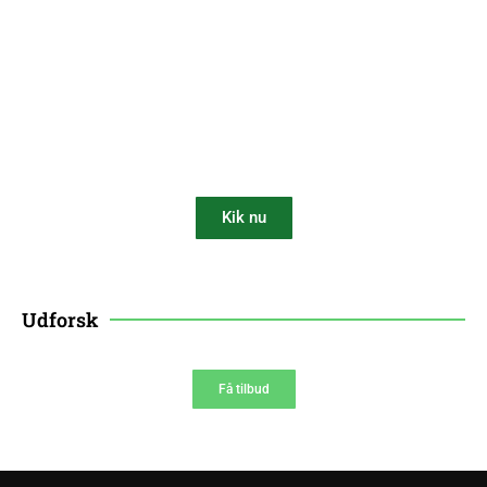
fint i store krukker. 3. Hvor meget sol kræver frugttræer? Mindst 6
timers sol dagligt. 4. Skal frugttræer beskæres hvert år? Ja,
beskæring holder træerne sunde og kompakte. 5. Kan man få
professionel hjælp? Ja, en anlægsgartner kan hjælpe med både valg
og plantning.
Få 10% rabat på din
robotplæneklipper
Kik nu
10% AF
Udforsk
Få tilbud