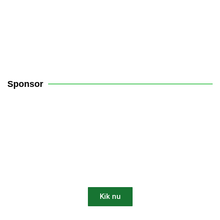
Sponsor
Få 10% rabat på din robotplæneklipper
Kik nu