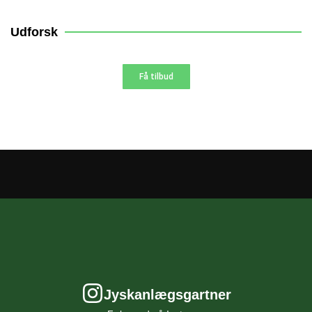
10% AF
Udforsk
Få tilbud
Jyskanlægsgartner